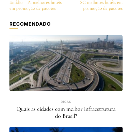
de
Emídio – PI melhores hotéis
SC melhores hotéis em
post
em promoção de pacotes
promoção de pacotes
RECOMENDADO
DICAS
Quais as cidades com melhor infraestrutura
do Brasil?