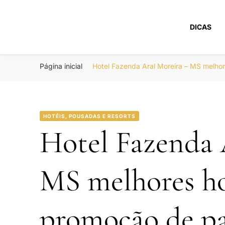
DICAS
Portal Boa Viage
Hotéis, Passagens e Promoções
Página inicial
Hotel Fazenda Aral Moreira – MS melho
HOTÉIS, POUSADAS E RESORTS
Hotel Fazenda 
MS melhores ho
promoção de pa