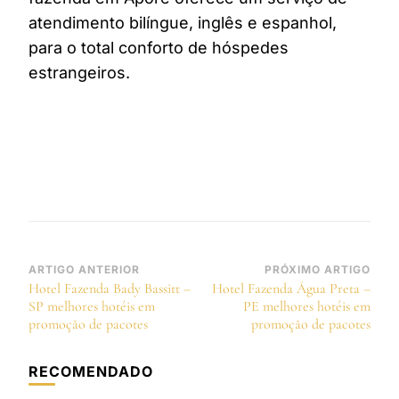
atendimento bilíngue, inglês e espanhol,
para o total conforto de hóspedes
estrangeiros.
Navegação
ARTIGO ANTERIOR
PRÓXIMO ARTIGO
Hotel Fazenda Bady Bassitt –
Hotel Fazenda Água Preta –
de
SP melhores hotéis em
PE melhores hotéis em
post
promoção de pacotes
promoção de pacotes
RECOMENDADO