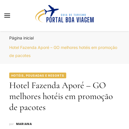
Portal Boa Viagem
Hotéis, Passagens e Promoções
Página inicial
Hotel Fazenda Aporé – GO melhores hotéis em promoção
de pacotes
HOTÉIS, POUSADAS E RESORTS
Hotel Fazenda Aporé – GO
melhores hotéis em promoção
de pacotes
por
MARIANA