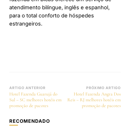
atendimento bilíngue, inglês e espanhol,
para o total conforto de hóspedes
estrangeiros.
Navegação
ARTIGO ANTERIOR
PRÓXIMO ARTIGO
Hotel Fazenda Guarujá do
Hotel Fazenda Angra Dos
de
Sul – SC melhores hotéis em
Reis – RJ melhores hotéis em
post
promoção de pacotes
promoção de pacotes
RECOMENDADO