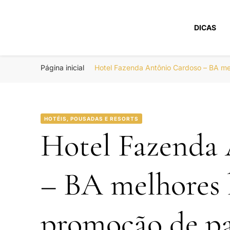
DICAS
Portal Boa Viage
Hotéis, Passagens e Promoções
Página inicial
Hotel Fazenda Antônio Cardoso – BA me
HOTÉIS, POUSADAS E RESORTS
Hotel Fazenda
– BA melhores 
promoção de pa