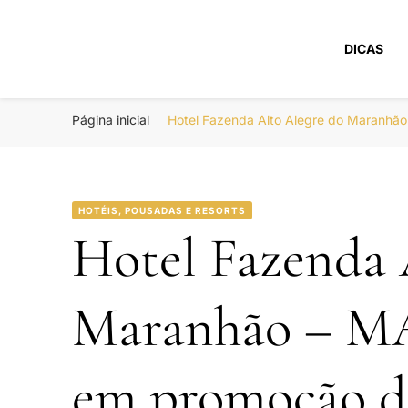
DICAS
Portal Boa Viage
Hotéis, Passagens e Promoções
Página inicial
Hotel Fazenda Alto Alegre do Maranhã
HOTÉIS, POUSADAS E RESORTS
Hotel Fazenda 
Maranhão – MA
em promoção d