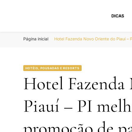
DICAS
Portal Boa Viage
Hotéis, Passagens e Promoções
Página inicial
Hotel Fazenda Novo Oriente do Piauí – 
HOTÉIS, POUSADAS E RESORTS
Hotel Fazenda 
Piauí – PI melh
promoção de pa