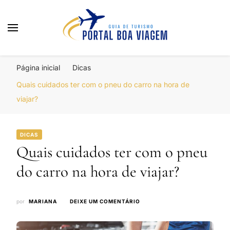
Portal Boa Viagem
Hotéis, Passagens e Promoções
Página inicial
Dicas
Quais cuidados ter com o pneu do carro na hora de
viajar?
DICAS
Quais cuidados ter com o pneu
do carro na hora de viajar?
EM
por
MARIANA
DEIXE UM COMENTÁRIO
QUAIS
CUIDADOS
TER