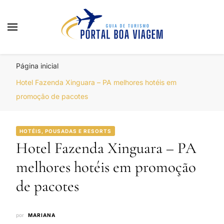
Portal Boa Viagem
Hotéis, Passagens e Promoções
Página inicial
Hotel Fazenda Xinguara – PA melhores hotéis em
promoção de pacotes
HOTÉIS, POUSADAS E RESORTS
Hotel Fazenda Xinguara – PA
melhores hotéis em promoção
de pacotes
por
MARIANA