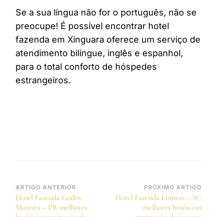
Se a sua língua não for o português, não se
preocupe! É possível encontrar hotel
fazenda em Xinguara oferece um serviço de
atendimento bilíngue, inglês e espanhol,
para o total conforto de hóspedes
estrangeiros.
Navegação
ARTIGO ANTERIOR
PRÓXIMO ARTIGO
Hotel Fazenda Godoy
Hotel Fazenda Lontras – SC
de
Moreira – PR melhores
melhores hotéis em