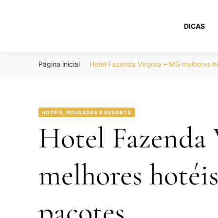
DICAS
Portal Boa Viage
Hotéis, Passagens e Promoções
Página inicial
Hotel Fazenda Virgínia – MG melhores 
HOTÉIS, POUSADAS E RESORTS
Hotel Fazenda 
melhores hotéi
pacotes