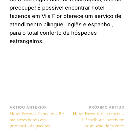
preocupe! É possível encontrar hotel
fazenda em Vila Flor oferece um serviço de
atendimento bilíngue, inglês e espanhol,
para o total conforto de hóspedes
estrangeiros.
Navegação
ARTIGO ANTERIOR
PRÓXIMO ARTIGO
Hotel Fazenda Santaluz – BA
Hotel Fazenda Guatapará –
de
melhores hotéis em
SP melhores hotéis em
post
promoção de pacotes
promoção de pacotes