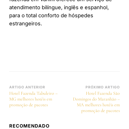
atendimento bilíngue, inglês e espanhol,
para o total conforto de hóspedes
estrangeiros.
Navegação
ARTIGO ANTERIOR
PRÓXIMO ARTIGO
Hotel Fazenda Tabuleiro –
Hotel Fazenda São
de
MG melhores hotéis em
Domingos do Maranhão –
post
promoção de pacotes
MA melhores hotéis em
promoção de pacotes
RECOMENDADO