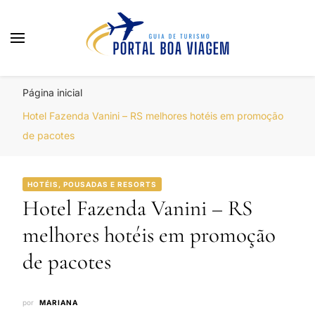
Portal Boa Viagem
Hotéis, Passagens e Promoções
Página inicial
Hotel Fazenda Vanini – RS melhores hotéis em promoção
de pacotes
HOTÉIS, POUSADAS E RESORTS
Hotel Fazenda Vanini – RS
melhores hotéis em promoção
de pacotes
por
MARIANA