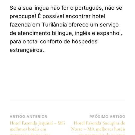
Se a sua língua não for o português, não se
preocupe! É possível encontrar hotel
fazenda em Turilândia oferece um serviço
de atendimento bilíngue, inglês e espanhol,
para o total conforto de hóspedes
estrangeiros.
Navegação
ARTIGO ANTERIOR
PRÓXIMO ARTIGO
Hotel Fazenda Jequitaí – MG
Hotel Fazenda Sucupira do
de
melhores hotéis em
Norte – MA melhores hotéis