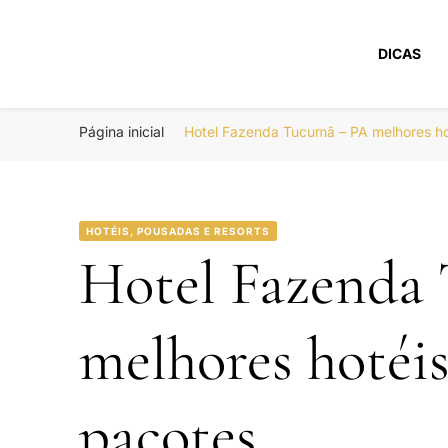
DICAS
Portal Boa Viage
Hotéis, Passagens e Promoções
Página inicial
Hotel Fazenda Tucumã – PA melhores h
HOTÉIS, POUSADAS E RESORTS
Hotel Fazenda
melhores hotéi
pacotes