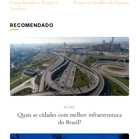
de
Costa Brasileira Preços e
Preços e Detalhes do Passeio
post
Trechos
RECOMENDADO
DICAS
Quais as cidades com melhor infraestrutura
do Brasil?