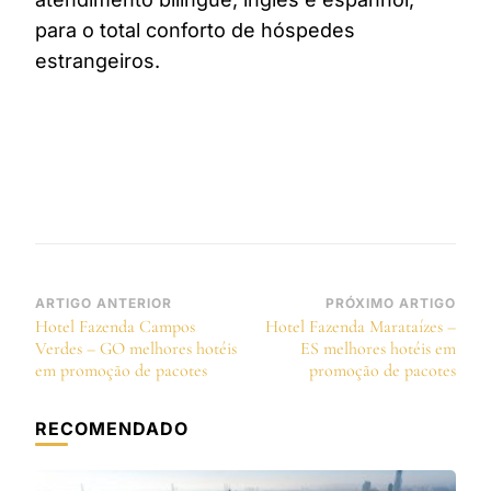
para o total conforto de hóspedes
estrangeiros.
Navegação
ARTIGO ANTERIOR
PRÓXIMO ARTIGO
Hotel Fazenda Campos
Hotel Fazenda Marataízes –
de
Verdes – GO melhores hotéis
ES melhores hotéis em
post
em promoção de pacotes
promoção de pacotes
RECOMENDADO