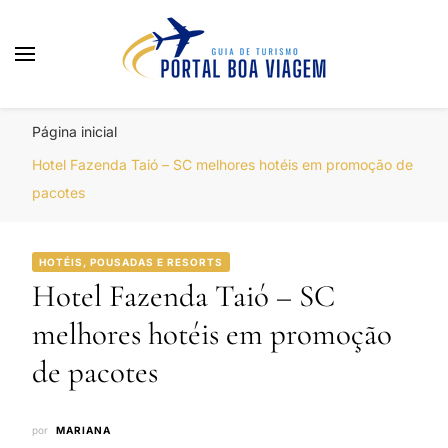
Portal Boa Viagem
Hotéis, Passagens e Promoções
Página inicial
Hotel Fazenda Taió – SC melhores hotéis em promoção de
pacotes
HOTÉIS, POUSADAS E RESORTS
Hotel Fazenda Taió – SC
melhores hotéis em promoção
de pacotes
por
MARIANA