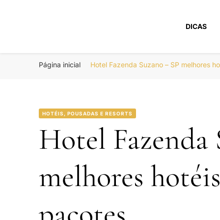
DICAS
Portal Boa Viage
Hotéis, Passagens e Promoções
Página inicial
Hotel Fazenda Suzano – SP melhores h
HOTÉIS, POUSADAS E RESORTS
Hotel Fazenda 
melhores hotéi
pacotes