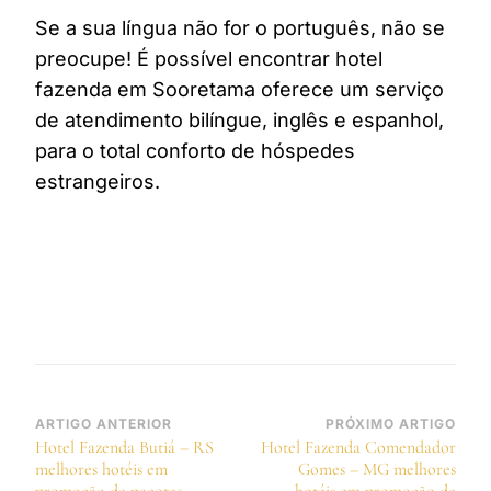
Se a sua língua não for o português, não se
preocupe! É possível encontrar hotel
fazenda em Sooretama oferece um serviço
de atendimento bilíngue, inglês e espanhol,
para o total conforto de hóspedes
estrangeiros.
Navegação
ARTIGO ANTERIOR
PRÓXIMO ARTIGO
Hotel Fazenda Butiá – RS
Hotel Fazenda Comendador
de
melhores hotéis em
Gomes – MG melhores