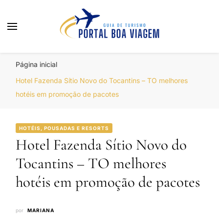
Portal Boa Viagem
Hotéis, Passagens e Promoções
Página inicial
Hotel Fazenda Sítio Novo do Tocantins – TO melhores
hotéis em promoção de pacotes
HOTÉIS, POUSADAS E RESORTS
Hotel Fazenda Sítio Novo do
Tocantins – TO melhores
hotéis em promoção de pacotes
por
MARIANA