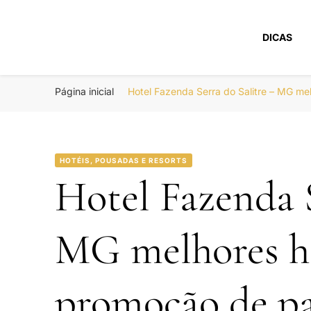
DICAS
Portal Boa Viage
Hotéis, Passagens e Promoções
Página inicial
Hotel Fazenda Serra do Salitre – MG m
HOTÉIS, POUSADAS E RESORTS
Hotel Fazenda S
MG melhores h
promoção de pa