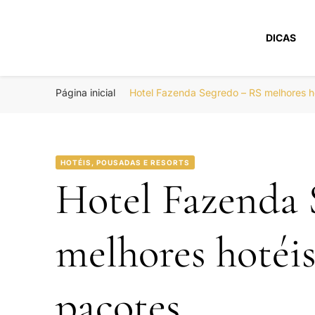
DICAS
Portal Boa Viage
Hotéis, Passagens e Promoções
Página inicial
Hotel Fazenda Segredo – RS melhores 
HOTÉIS, POUSADAS E RESORTS
Hotel Fazenda 
melhores hotéi
pacotes