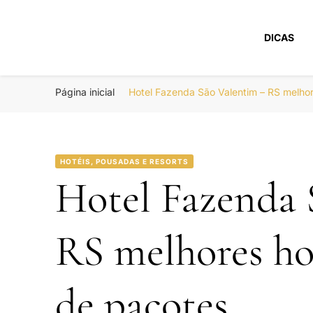
DICAS
Portal Boa Viage
Hotéis, Passagens e Promoções
Página inicial
Hotel Fazenda São Valentim – RS melho
HOTÉIS, POUSADAS E RESORTS
Hotel Fazenda 
RS melhores h
de pacotes