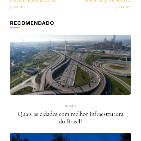
post
hotéis em promoção de
hotéis em promoção de
pacotes
pacotes
RECOMENDADO
DICAS
Quais as cidades com melhor infraestrutura
do Brasil?