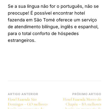
Se a sua língua não for o português, não se
preocupe! É possível encontrar hotel
fazenda em São Tomé oferece um serviço
de atendimento bilíngue, inglês e espanhol,
para o total conforto de hóspedes
estrangeiros.
Navegação
ARTIGO ANTERIOR
PRÓXIMO ARTIGO
Hotel Fazenda São
Hotel Fazenda Morro do
de
Domingos – GO melhores
Chapéu – BA melhores