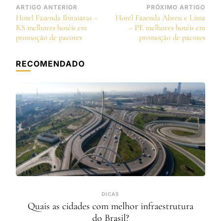
Navegação
ARTIGO ANTERIOR
PRÓXIMO ARTIGO
Hotel Fazenda Ibiraiaras –
Hotel Fazenda Abreu e Lima
de
RS melhores hotéis em
– PE melhores hotéis em
post
promoção de pacotes
promoção de pacotes
RECOMENDADO
DICAS
Quais as cidades com melhor infraestrutura
do Brasil?