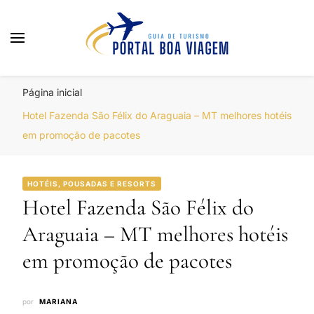
Portal Boa Viagem
Hotéis, Passagens e Promoções
Página inicial
Hotel Fazenda São Félix do Araguaia – MT melhores hotéis
em promoção de pacotes
HOTÉIS, POUSADAS E RESORTS
Hotel Fazenda São Félix do
Araguaia – MT melhores hotéis
em promoção de pacotes
por
MARIANA