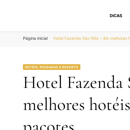
DICAS
Portal Boa Viage
Hotéis, Passagens e Promoções
Página inicial
Hotel Fazenda São Félix – BA melhores
HOTÉIS, POUSADAS E RESORTS
Hotel Fazenda 
melhores hotéi
pacotes