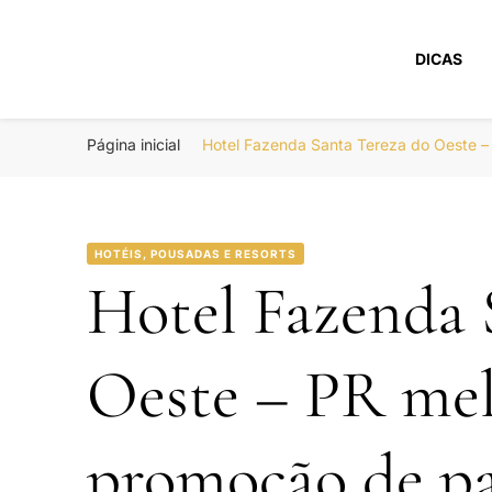
DICAS
Portal Boa Viage
Hotéis, Passagens e Promoções
Página inicial
Hotel Fazenda Santa Tereza do Oeste –
HOTÉIS, POUSADAS E RESORTS
Hotel Fazenda 
Oeste – PR mel
promoção de pa