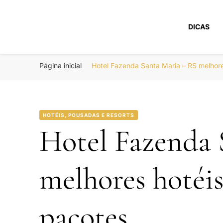
DICAS
Portal Boa Viage
Hotéis, Passagens e Promoções
Página inicial
Hotel Fazenda Santa Maria – RS melhor
HOTÉIS, POUSADAS E RESORTS
Hotel Fazenda 
melhores hotéi
pacotes