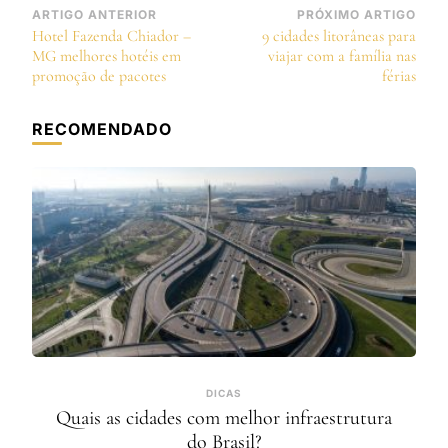
Navegação
ARTIGO ANTERIOR
PRÓXIMO ARTIGO
Hotel Fazenda Chiador –
9 cidades litorâneas para
de
MG melhores hotéis em
viajar com a família nas
post
promoção de pacotes
férias
RECOMENDADO
DICAS
Quais as cidades com melhor infraestrutura
do Brasil?