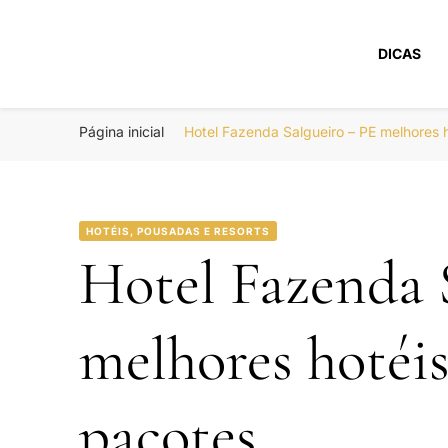
DICAS
Portal Boa Viage
Hotéis, Passagens e Promoções
Página inicial
Hotel Fazenda Salgueiro – PE melhores
HOTÉIS, POUSADAS E RESORTS
Hotel Fazenda 
melhores hotéi
pacotes