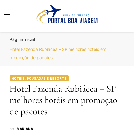
Portal Boa Viagem
Hotéis, Passagens e Promoções
Página inicial
Hotel Fazenda Rubiácea – SP melhores hotéis em
promoção de pacotes
HOTÉIS, POUSADAS E RESORTS
Hotel Fazenda Rubiácea – SP
melhores hotéis em promoção
de pacotes
por
MARIANA