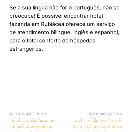
Se a sua língua não for o português, não se
preocupe! É possível encontrar hotel
fazenda em Rubiácea oferece um serviço
de atendimento bilíngue, inglês e espanhol,
para o total conforto de hóspedes
estrangeiros.
Navegação
ARTIGO ANTERIOR
PRÓXIMO ARTIGO
Hotel Fazenda Parambu –
Hotel Fazenda Boa Vista do
de
CE melhores hotéis em
Incra – RS melhores hotéis