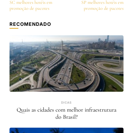
de
SC melhores hotéis em
SP melhores hotéis em
post
promoção de pacotes
promoção de pacotes
RECOMENDADO
DICAS
Quais as cidades com melhor infraestrutura
do Brasil?