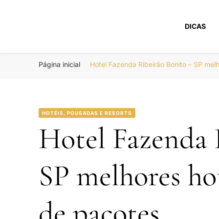
DICAS
Portal Boa Viage
Hotéis, Passagens e Promoções
Página inicial
Hotel Fazenda Ribeirão Bonito – SP me
HOTÉIS, POUSADAS E RESORTS
Hotel Fazenda 
SP melhores ho
de pacotes