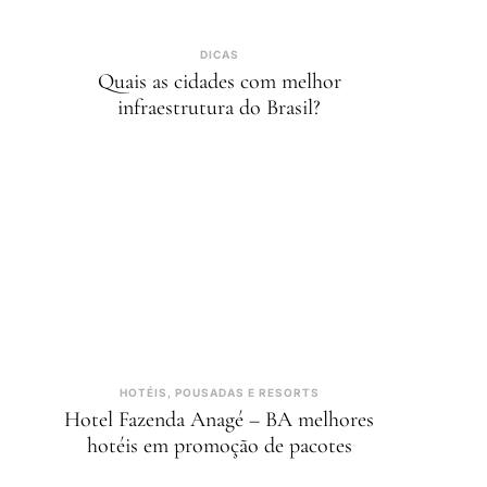
DICAS
Quais as cidades com melhor
infraestrutura do Brasil?
HOTÉIS, POUSADAS E RESORTS
Hotel Fazenda Anagé – BA melhores
hotéis em promoção de pacotes