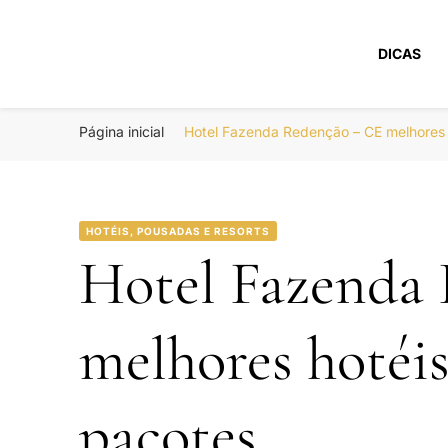
DICAS
Portal Boa Viage
Hotéis, Passagens e Promoções
Página inicial
Hotel Fazenda Redenção – CE melhores
HOTÉIS, POUSADAS E RESORTS
Hotel Fazenda
melhores hotéi
pacotes