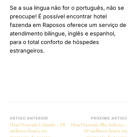
Se a sua língua não for o português, não se
preocupe! É possível encontrar hotel
fazenda em Raposos oferece um serviço de
atendimento bilíngue, inglês e espanhol,
para o total conforto de hóspedes
estrangeiros.
Navegação
ARTIGO ANTERIOR
PRÓXIMO ARTIGO
Hotel Fazenda Calumbi – PE
Hotel Fazenda Ilha Solteira –
de
melhores hotéis em
SP melhores hotéis em