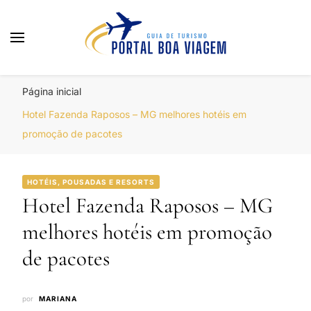
Portal Boa Viagem
Hotéis, Passagens e Promoções
Página inicial
Hotel Fazenda Raposos – MG melhores hotéis em
promoção de pacotes
HOTÉIS, POUSADAS E RESORTS
Hotel Fazenda Raposos – MG
melhores hotéis em promoção
de pacotes
por
MARIANA