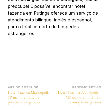
preocupe! É possível encontrar hotel
fazenda em Putinga oferece um serviço de
atendimento bilíngue, inglês e espanhol,
para o total conforto de hóspedes
estrangeiros.
Navegação
ARTIGO ANTERIOR
PRÓXIMO ARTIGO
Hotel Fazenda Marinópolis –
Hotel Fazenda Alcinópolis –
de
SP melhores hotéis em
MS melhores hotéis em
post
promoção de pacotes
promoção de pacotes