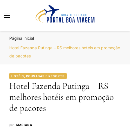
Portal Boa Viagem
Hotéis, Passagens e Promoções
Página inicial
Hotel Fazenda Putinga – RS melhores hotéis em promoção
de pacotes
HOTÉIS, POUSADAS E RESORTS
Hotel Fazenda Putinga – RS
melhores hotéis em promoção
de pacotes
por
MARIANA