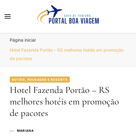
Portal Boa Viagem
Hotéis, Passagens e Promoções
Página inicial
Hotel Fazenda Portão – RS melhores hotéis em promoção
de pacotes
HOTÉIS, POUSADAS E RESORTS
Hotel Fazenda Portão – RS
melhores hotéis em promoção
de pacotes
por
MARIANA