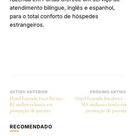
atendimento bilíngue, inglês e espanhol,
para o total conforto de hóspedes
estrangeiros.
Navegação
ARTIGO ANTERIOR
PRÓXIMO ARTIGO
Hotel Fazenda Duas Barras –
Hotel Fazenda Bacabeira –
de
RJ melhores hotéis em
MA melhores hotéis em
post
promoção de pacotes
promoção de pacotes
RECOMENDADO