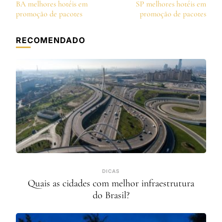
de
BA melhores hotéis em
SP melhores hotéis em
post
promoção de pacotes
promoção de pacotes
RECOMENDADO
DICAS
Quais as cidades com melhor infraestrutura
do Brasil?