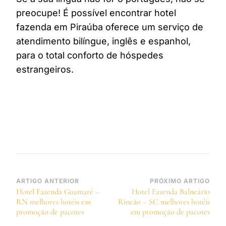
preocupe! É possível encontrar hotel
fazenda em Piraúba oferece um serviço de
atendimento bilíngue, inglês e espanhol,
para o total conforto de hóspedes
estrangeiros.
Navegação
ARTIGO ANTERIOR
PRÓXIMO ARTIGO
Hotel Fazenda Guamaré –
Hotel Fazenda Balneário
de
RN melhores hotéis em
Rincão – SC melhores hotéis
post
promoção de pacotes
em promoção de pacotes