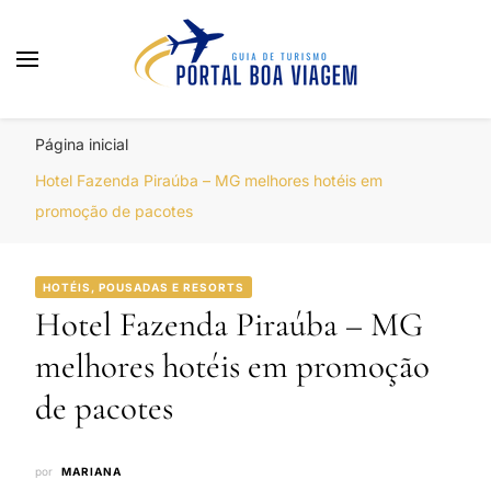
Portal Boa Viagem
Hotéis, Passagens e Promoções
Página inicial
Hotel Fazenda Piraúba – MG melhores hotéis em
promoção de pacotes
HOTÉIS, POUSADAS E RESORTS
Hotel Fazenda Piraúba – MG
melhores hotéis em promoção
de pacotes
por
MARIANA