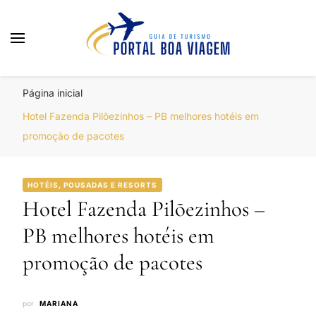
Portal Boa Viagem
Hotéis, Passagens e Promoções
Página inicial
Hotel Fazenda Pilõezinhos – PB melhores hotéis em
promoção de pacotes
HOTÉIS, POUSADAS E RESORTS
Hotel Fazenda Pilõezinhos –
PB melhores hotéis em
promoção de pacotes
por
MARIANA