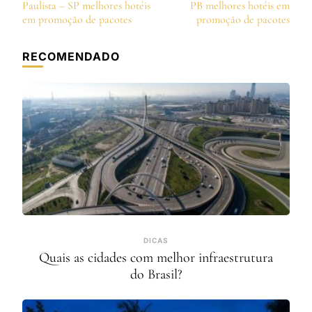
de
Paulista – SP melhores hotéis
PB melhores hotéis em
post
em promoção de pacotes
promoção de pacotes
RECOMENDADO
DICAS
Quais as cidades com melhor infraestrutura
do Brasil?