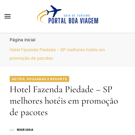
Portal Boa Viagem
Hotéis, Passagens e Promoções
Página inicial
Hotel Fazenda Piedade – SP melhores hotéis em
promoção de pacotes
HOTÉIS, POUSADAS E RESORTS
Hotel Fazenda Piedade – SP
melhores hotéis em promoção
de pacotes
por
MARIANA