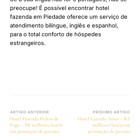
preocupe! É possível encontrar hotel
fazenda em Piedade oferece um serviço de
atendimento bilíngue, inglês e espanhol,
para o total conforto de hóspedes
estrangeiros.
Navegação
ARTIGO ANTERIOR
PRÓXIMO ARTIGO
Hotel Fazenda Pedras de
Hotel Fazenda Antas – BA
de
Fogo – PB melhores hotéis
melhores hotéis em
post
em promoção de pacotes
promoção de pacotes