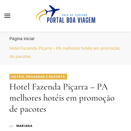
Portal Boa Viagem
Hotéis, Passagens e Promoções
Página inicial
Hotel Fazenda Piçarra – PA melhores hotéis em promoção
de pacotes
HOTÉIS, POUSADAS E RESORTS
Hotel Fazenda Piçarra – PA
melhores hotéis em promoção
de pacotes
por
MARIANA