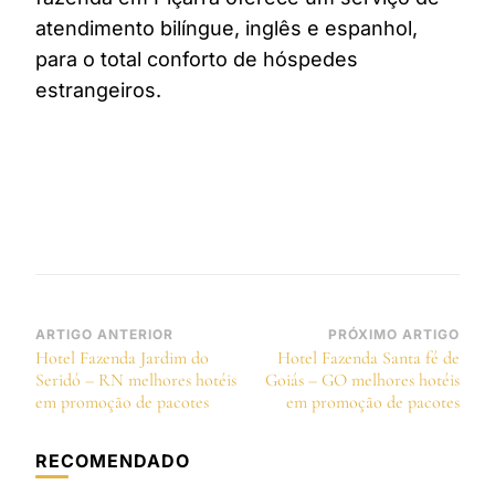
atendimento bilíngue, inglês e espanhol,
para o total conforto de hóspedes
estrangeiros.
Navegação
ARTIGO ANTERIOR
PRÓXIMO ARTIGO
Hotel Fazenda Jardim do
Hotel Fazenda Santa fé de
de
Seridó – RN melhores hotéis
Goiás – GO melhores hotéis
post
em promoção de pacotes
em promoção de pacotes
RECOMENDADO