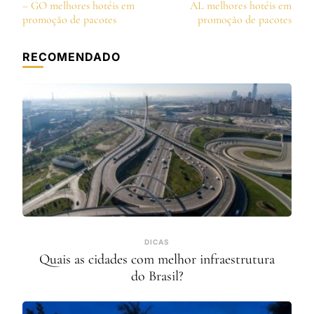
de
– GO melhores hotéis em
AL melhores hotéis em
post
promoção de pacotes
promoção de pacotes
RECOMENDADO
DICAS
Quais as cidades com melhor infraestrutura
do Brasil?