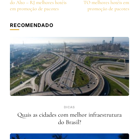
de
do Alto – RJ melhores hotéis
TO melhores hotéis em
post
em promoção de pacotes
promoção de pacotes
RECOMENDADO
DICAS
Quais as cidades com melhor infraestrutura
do Brasil?