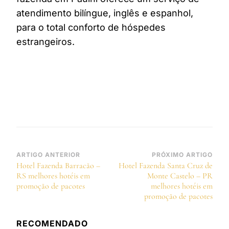
atendimento bilíngue, inglês e espanhol,
para o total conforto de hóspedes
estrangeiros.
Navegação
ARTIGO ANTERIOR
PRÓXIMO ARTIGO
Hotel Fazenda Barracão –
Hotel Fazenda Santa Cruz de
de
RS melhores hotéis em
Monte Castelo – PR
post
promoção de pacotes
melhores hotéis em
promoção de pacotes
RECOMENDADO