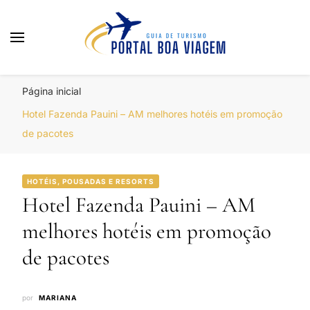
Portal Boa Viagem
Hotéis, Passagens e Promoções
Página inicial
Hotel Fazenda Pauini – AM melhores hotéis em promoção
de pacotes
HOTÉIS, POUSADAS E RESORTS
Hotel Fazenda Pauini – AM
melhores hotéis em promoção
de pacotes
por
MARIANA