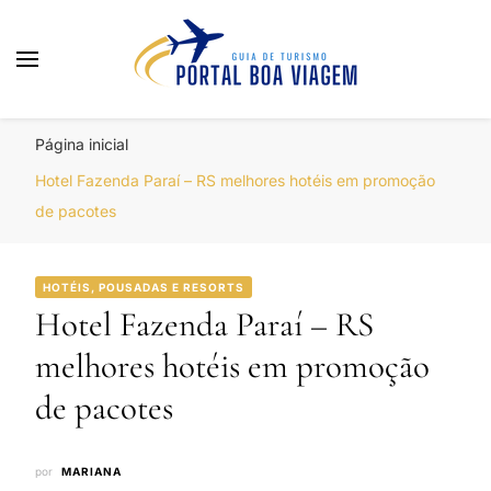
Portal Boa Viagem
Hotéis, Passagens e Promoções
Página inicial
Hotel Fazenda Paraí – RS melhores hotéis em promoção
de pacotes
HOTÉIS, POUSADAS E RESORTS
Hotel Fazenda Paraí – RS
melhores hotéis em promoção
de pacotes
por
MARIANA