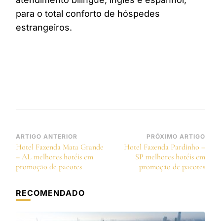
para o total conforto de hóspedes
estrangeiros.
Navegação
ARTIGO ANTERIOR
PRÓXIMO ARTIGO
Hotel Fazenda Mata Grande
Hotel Fazenda Pardinho –
de
– AL melhores hotéis em
SP melhores hotéis em
post
promoção de pacotes
promoção de pacotes
RECOMENDADO