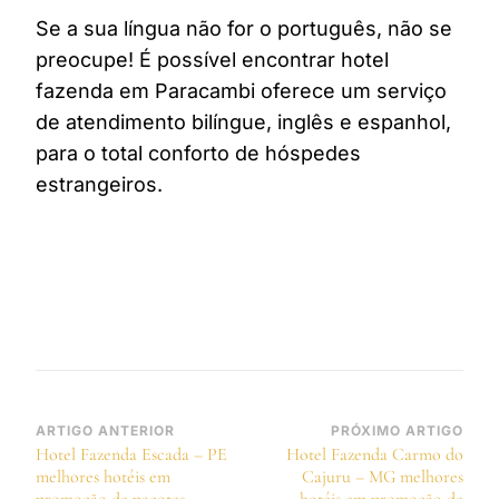
Se a sua língua não for o português, não se
preocupe! É possível encontrar hotel
fazenda em Paracambi oferece um serviço
de atendimento bilíngue, inglês e espanhol,
para o total conforto de hóspedes
estrangeiros.
Navegação
ARTIGO ANTERIOR
PRÓXIMO ARTIGO
Hotel Fazenda Escada – PE
Hotel Fazenda Carmo do
de
melhores hotéis em
Cajuru – MG melhores