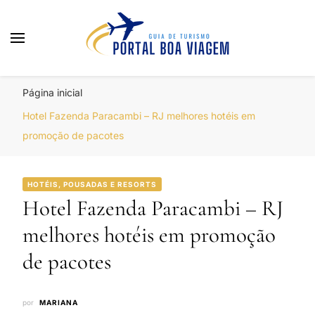
Portal Boa Viagem
Hotéis, Passagens e Promoções
Página inicial
Hotel Fazenda Paracambi – RJ melhores hotéis em
promoção de pacotes
HOTÉIS, POUSADAS E RESORTS
Hotel Fazenda Paracambi – RJ
melhores hotéis em promoção
de pacotes
por
MARIANA