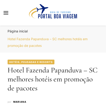
Portal Boa Viagem
Hotéis, Passagens e Promoções
Página inicial
Hotel Fazenda Papanduva – SC melhores hotéis em
promoção de pacotes
HOTÉIS, POUSADAS E RESORTS
Hotel Fazenda Papanduva – SC
melhores hotéis em promoção
de pacotes
por
MARIANA