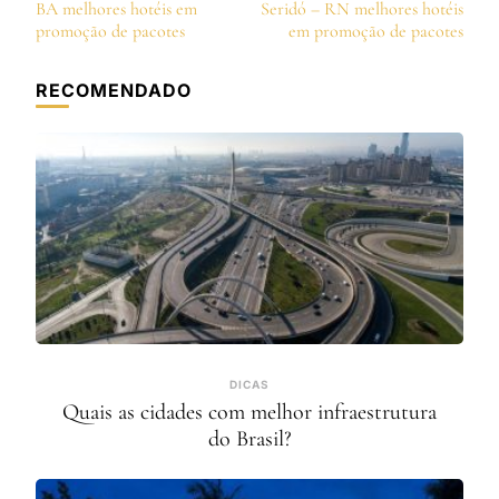
de
BA melhores hotéis em
Seridó – RN melhores hotéis
post
promoção de pacotes
em promoção de pacotes
RECOMENDADO
DICAS
Quais as cidades com melhor infraestrutura
do Brasil?