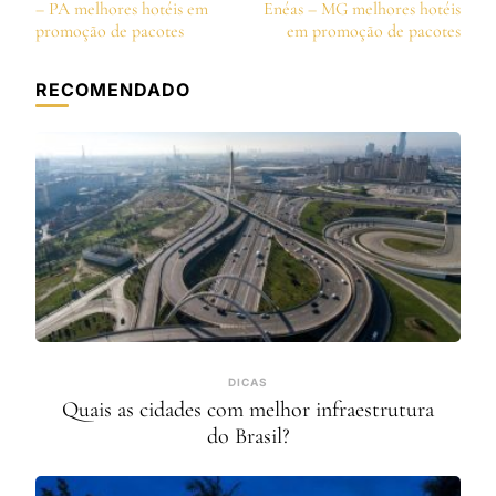
de
– PA melhores hotéis em
Enéas – MG melhores hotéis
post
promoção de pacotes
em promoção de pacotes
RECOMENDADO
DICAS
Quais as cidades com melhor infraestrutura
do Brasil?