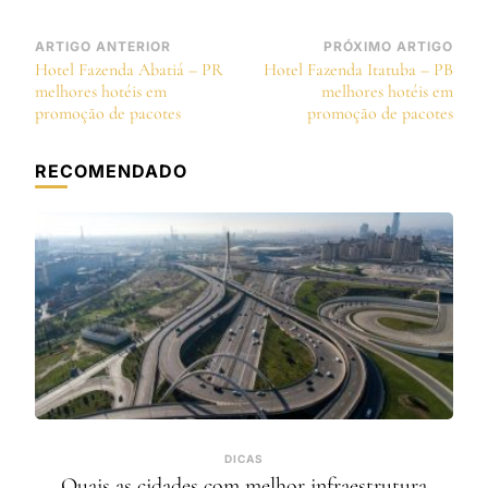
Navegação
ARTIGO ANTERIOR
PRÓXIMO ARTIGO
Hotel Fazenda Abatiá – PR
Hotel Fazenda Itatuba – PB
de
melhores hotéis em
melhores hotéis em
post
promoção de pacotes
promoção de pacotes
RECOMENDADO
DICAS
Quais as cidades com melhor infraestrutura